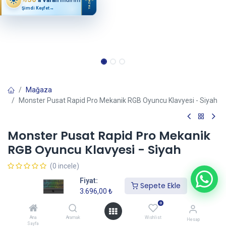
YAZ
Şimdi Keşfet
→
Mağaza
Monster Pusat Rapid Pro Mekanik RGB Oyuncu Klavyesi - Siyah
Monster Pusat Rapid Pro Mekanik
RGB Oyuncu Klavyesi - Siyah
(0 incele)
3.696,00
₺
Fiyat:
Sepete Ekle
3.696,00
₺
0
Sepete Ekle
Ana
Aramak
Wishlist
Hesap
Sayfa