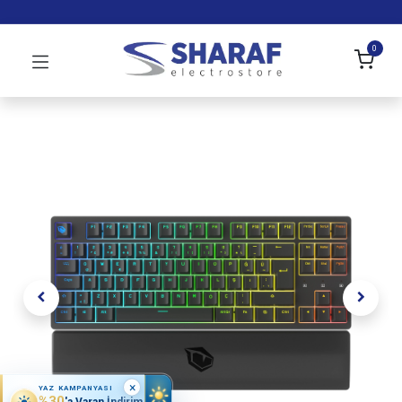
0
×
YAZ KAMPANYASI
%30
'a Varan İndirim