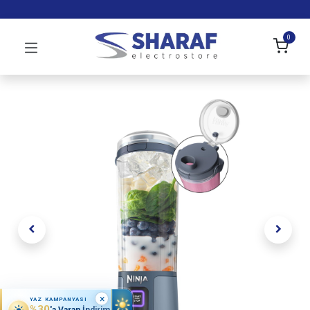
0
×
YAZ KAMPANYASI
%30
'a Varan İndirim