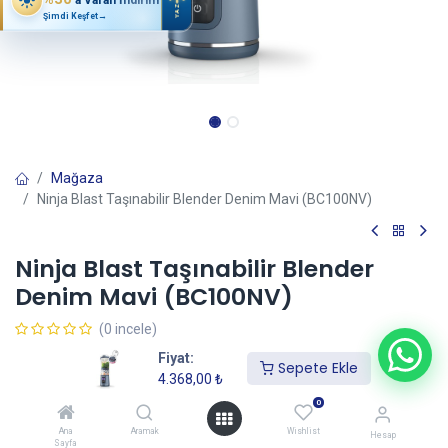
YAZ
Şimdi Keşfet
→
Mağaza
Ninja Blast Taşınabilir Blender Denim Mavi (BC100NV)
Ninja Blast Taşınabilir Blender
Denim Mavi (BC100NV)
(0 incele)
4.368,00
₺
Fiyat:
Sepete Ekle
4.368,00
₺
0
Sepete Ekle
Ana
Aramak
Wishlist
Hesap
Sayfa