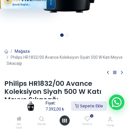
YAZ
Şimdi Keşfet
→
Mağaza
Philips HR1832/00 Avance Koleksiyon Siyah 500 W Katı Meyve
Sıkacağı
Philips HR1832/00 Avance
Koleksiyon Siyah 500 W Katı
Meyve Sıkacağı
Fiyat:
Sepete Ekle
(0 incele)
7.392,00
₺
7.392,00
₺
0
Ana
Aramak
Wishlist
Hesap
Sayfa