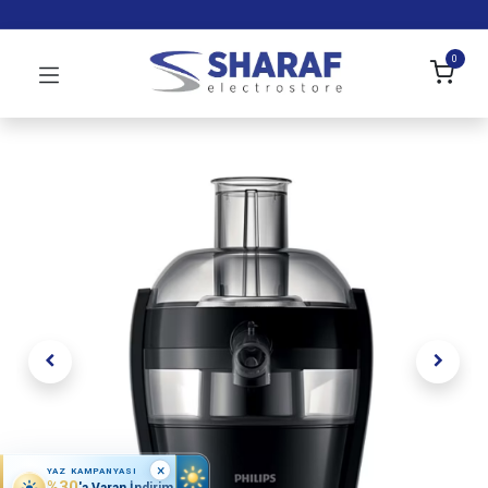
0
×
YAZ KAMPANYASI
%30
'a Varan İndirim