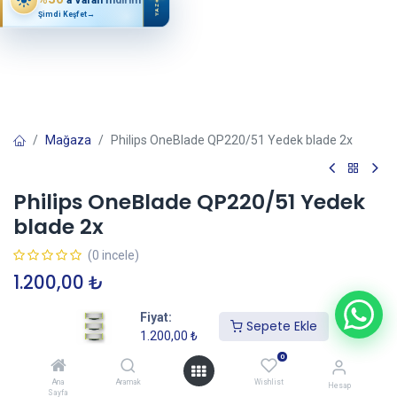
YAZ
Şimdi Keşfet
→
Mağaza
Philips OneBlade QP220/51 Yedek blade 2x
Philips OneBlade QP220/51 Yedek
blade 2x
(0 incele)
1.200,00
₺
Fiyat:
Sepete Ekle
1.200,00
₺
Sepete Ekle
0
Ana
Aramak
Wishlist
Hesap
Sayfa