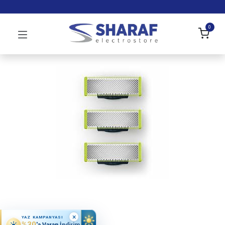
0
×
YAZ KAMPANYASI
%30
'a Varan İndirim