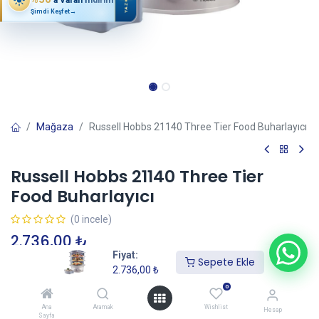
YAZ
Şimdi Keşfet
→
Mağaza
Russell Hobbs 21140 Three Tier Food Buharlayıcı
Russell Hobbs 21140 Three Tier
Food Buharlayıcı
(0 incele)
2.736,00
₺
Fiyat:
Sepete Ekle
2.736,00
₺
Sepete Ekle
0
Ana
Aramak
Wishlist
Hesap
Sayfa