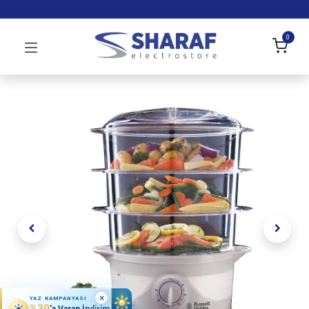
0
×
YAZ KAMPANYASI
%30
'a Varan İndirim