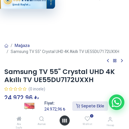
YAZ
Şimdi Keşfet
→
Mağaza
Samsung TV 55" Crystal UHD 4K Akıllı TV UE55DU7172UXXH
Samsung TV 55" Crystal UHD 4K
Akıllı TV UE55DU7172UXXH
(0 incele)
24.972,96
₺
Fiyat:
Sepete Ekle
24.972,96
₺
Sepete Ekle
0
Ana
Aramak
Wishlist
Hesap
Sayfa