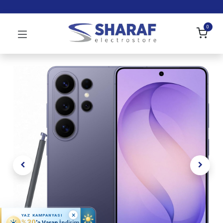
0
×
YAZ KAMPANYASI
%30
'a Varan İndirim