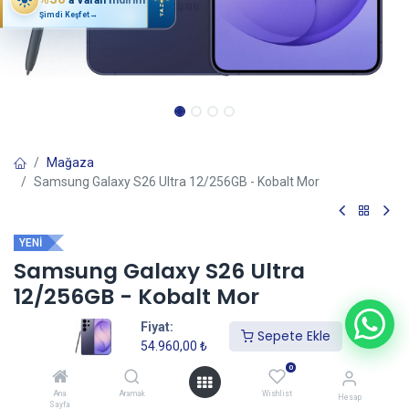
YAZ
Şimdi Keşfet
→
Mağaza
Samsung Galaxy S26 Ultra 12/256GB - Kobalt Mor
YENİ
Samsung Galaxy S26 Ultra
12/256GB - Kobalt Mor
(0 incele)
Fiyat:
Sepete Ekle
54.960,00
₺
54.960,00
₺
0
Ana
Aramak
Wishlist
Hesap
Sayfa