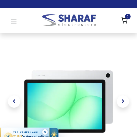
0
×
YAZ KAMPANYASI
%30
'a Varan İndirim