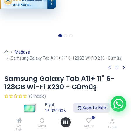
YAZ
Şimdi Keşfet
→
Mağaza
Samsung Galaxy Tab A11+ 11" 6-128GB Wi-Fi X230 - Gümüş
Samsung Galaxy Tab A11+ 11" 6-
128GB Wi-Fi X230 - Gümüş
(0 incele)
16.320,00
₺
Fiyat:
Sepete Ekle
16.320,00
₺
0
Sepete Ekle
Ana
Aramak
Wishlist
Hesap
Sayfa