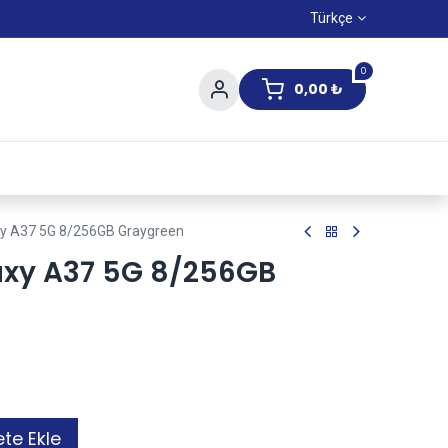
Türkçe
0
0,00
₺
Yaz Kampanıyası
y A37 5G 8/256GB Graygreen
xy A37 5G 8/256GB
te Ekle