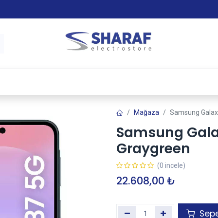
 & Satış Sonrası Hizmet
Sharaf Garanti +
Tax-Free
Mağaza
Samsung Galax
Samsung Gala
Graygreen
(0 incele)
22.608,00
₺
Sepe