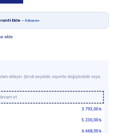
ranti Ekle
—
İtibaren
ne ekle
lanı ekleyin. Şimdi seçebilir, sepette değiştirebilir veya
 devam et
3.793,00
₺
5.230,00
₺
6.668,00
₺