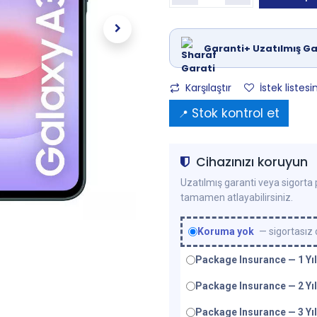
Garanti+ Uzatılmış Ga
Karşılaştır
İstek listesi
Stok kontrol et
📍
Cihazınızı koruyun
Uzatılmış garanti veya sigorta p
tamamen atlayabilirsiniz.
Koruma yok
— sigortasız
Package Insurance — 1 Yıl
Package Insurance — 2 Yıl
Package Insurance — 3 Yıl