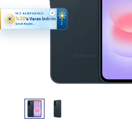
×
YAZ KAMPANYASI
%30
'a Varan İndirim
YAZ
Şimdi Keşfet
→