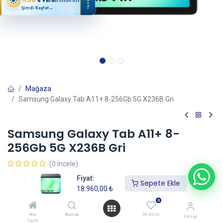
YAZ
Şimdi Keşfet
→
Mağaza
Samsung Galaxy Tab A11+ 8-256Gb 5G X236B Gri
Samsung Galaxy Tab A11+ 8-
256Gb 5G X236B Gri
(0 incele)
18.960,00
₺
Fiyat:
Sepete Ekle
18.960,00
₺
0
Sepete Ekle
Ana
Aramak
Wishlist
Hesap
Sayfa