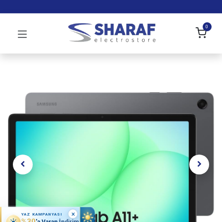
0
×
YAZ KAMPANYASI
%30
'a Varan İndirim