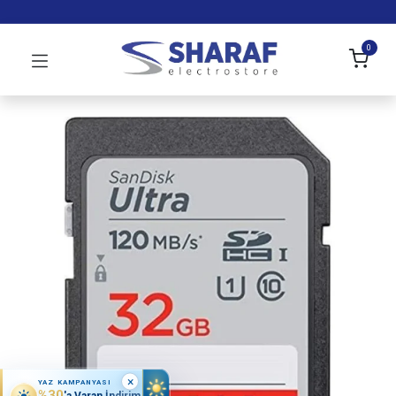
0
×
YAZ KAMPANYASI
%30
'a Varan İndirim