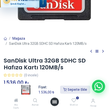
YAZ
Şimdi Keşfet
→
Mağaza
SanDisk Ultra 32GB SDHC SD Hafıza Kartı 120MB/s
SanDisk Ultra 32GB SDHC SD
Hafıza Kartı 120MB/s
(0 incele)
1.536,00
₺
Fiyat:
Sepete Ekle
1.536,00
₺
Sepete Ekle
0
Ana
Aramak
Wishlist
Hesap
Sayfa