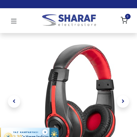
0
×
YAZ KAMPANYASI
%30
'a Varan İndirim