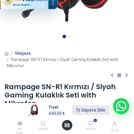
YAZ
Şimdi Keşfet
→
Mağaza
Rampage SN-R1 Kırmızı / Siyah Gaming Kulaklık Seti with
Mikrofon
Rampage SN-R1 Kırmızı / Siyah
Gaming Kulaklık Seti with
Mikrofon
Fiyat:
Sepete Ekle
(0 incele)
600,00
₺
600,00
₺
0
Ana
Aramak
Wishlist
Hesap
Sayfa