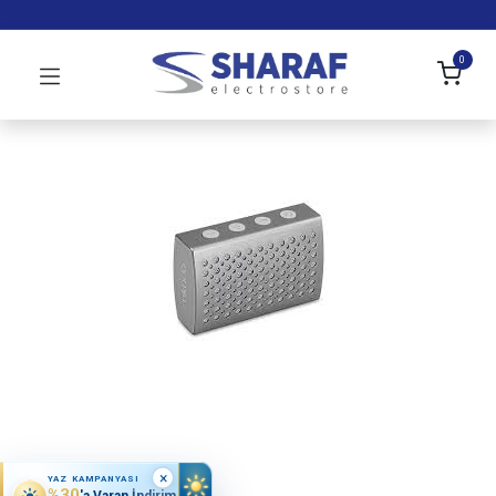
0
×
YAZ KAMPANYASI
%30
'a Varan İndirim