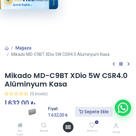
YAZ
Şimdi Keşfet
→
Mağaza
Mikado MD-C9BT XDio 5W CSR4.0 Alüminyum Kasa
Mikado MD-C9BT XDio 5W CSR4.0
Alüminyum Kasa
(0 incele)
1.632,00
₺
Fiyat:
Sepete Ekle
1.632,00
₺
Sepete Ekle
0
Ana
Aramak
Wishlist
Hesap
Sayfa