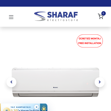
0
×
YAZ KAMPANYASI
%30
'a Varan İndirim