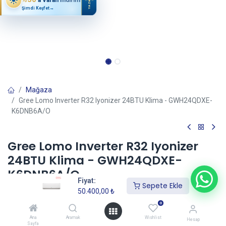
YAZ
Şimdi Keşfet
→
Mağaza
Gree Lomo Inverter R32 Iyonizer 24BTU Klima - GWH24QDXE-
K6DNB6A/O
Gree Lomo Inverter R32 Iyonizer
24BTU Klima - GWH24QDXE-
K6DNB6A/O
Fiyat:
Sepete Ekle
(0 incele)
50.400,00
₺
50.400,00
₺
0
Ana
Aramak
Wishlist
Hesap
Sayfa