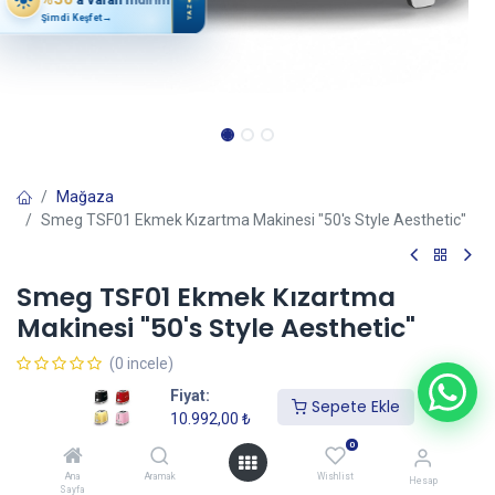
YAZ
Şimdi Keşfet
→
Mağaza
Smeg TSF01 Ekmek Kızartma Makinesi "50's Style Aesthetic"
Smeg TSF01 Ekmek Kızartma
Makinesi "50's Style Aesthetic"
(0 incele)
10.992,00
₺
Fiyat:
Sepete Ekle
10.992,00
₺
0
Renk
Ana
Aramak
Wishlist
Hesap
Sayfa
Beyaz
krem
siyah
Kırmızı