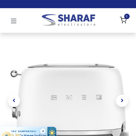
0
×
YAZ KAMPANYASI
%30
'a Varan İndirim