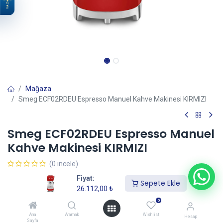
YAZ
Mağaza
Smeg ECF02RDEU Espresso Manuel Kahve Makinesi KIRMIZI
Smeg ECF02RDEU Espresso Manuel
Kahve Makinesi KIRMIZI
(0 incele)
26.112,00
₺
Fiyat:
Sepete Ekle
26.112,00
₺
0
Sepete Ekle
Ana
Aramak
Wishlist
Hesap
Sayfa