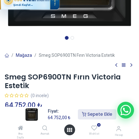
YAZ
Şimdi Keşfet
→
Mağaza
Smeg SOP6900TN Fırın Victoria Estetik
Smeg SOP6900TN Fırın Victoria
Estetik
(0 incele)
64.752,00
₺
Fiyat:
Sepete Ekle
64.752,00
₺
Sepete Ekle
0
Ana
Aramak
Wishlist
Hesap
Sayfa