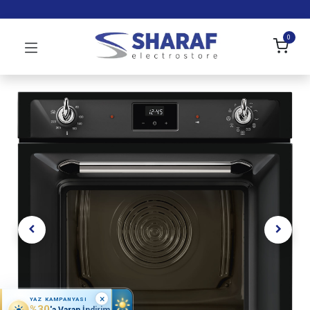
0
×
YAZ KAMPANYASI
%30
'a Varan İndirim