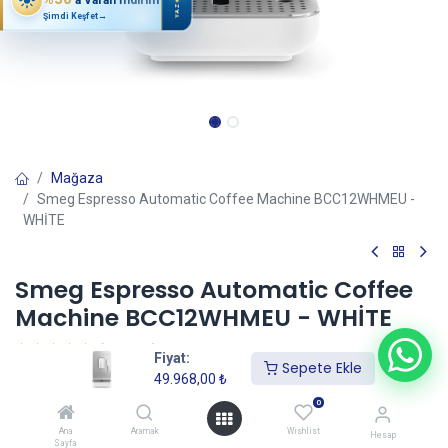
YAZ
Şimdi Keşfet
→
Mağaza
Smeg Espresso Automatic Coffee Machine BCC12WHMEU -
WHİTE
Smeg Espresso Automatic Coffee
Machine BCC12WHMEU - WHİTE
(0 incele)
Fiyat:
Sepete Ekle
49.968,00
₺
49.968,00
₺
0
Ana
Aramak
Wishlist
Hesap
Sayfa