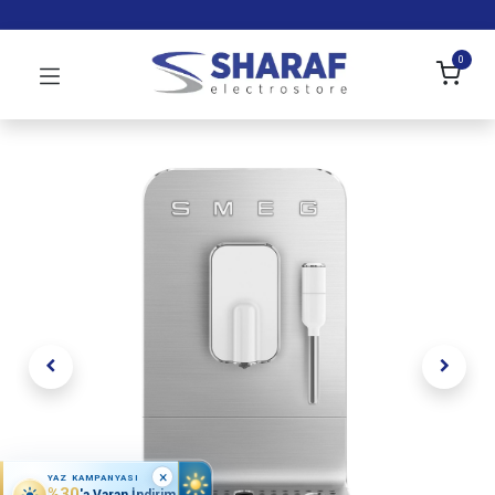
0
×
YAZ KAMPANYASI
%30
'a Varan İndirim