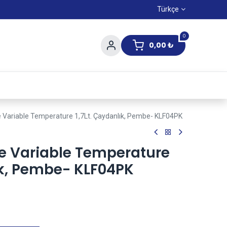
Türkçe
0
0,00
₺
Yaz Kampanıyası
e Variable Temperature 1,7Lt. Çaydanlık, Pembe- KLF04PK
le Variable Temperature
ık, Pembe- KLF04PK