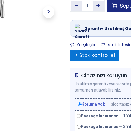
Sepe
Garanti+ Uzatılmış Ga
Karşılaştır
İstek listesi
Stok kontrol et
📍
Cihazınızı koruyun
Uzatılmış garanti veya sigorta p
tamamen atlayabilirsiniz.
Koruma yok
— sigortasız
Package Insurance — 1 Yıl
Package Insurance — 2 Yıl