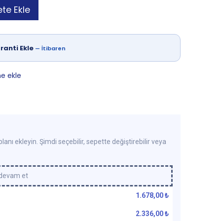
te Ekle
ranti Ekle
—
İtibaren
ne ekle
lanı ekleyin. Şimdi seçebilir, sepette değiştirebilir veya
 devam et
1.678,00
₺
2.336,00
₺