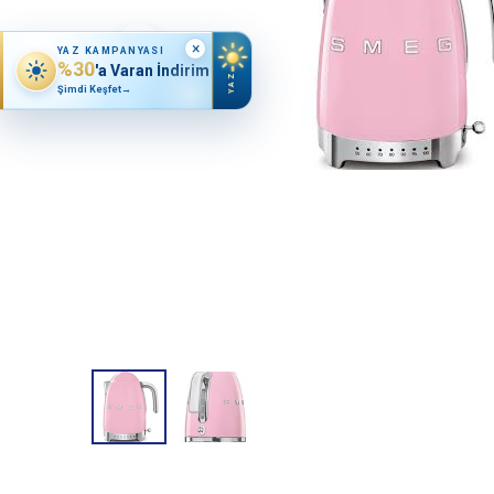
×
YAZ KAMPANYASI
%30
'a Varan İndirim
YAZ
Şimdi Keşfet
→