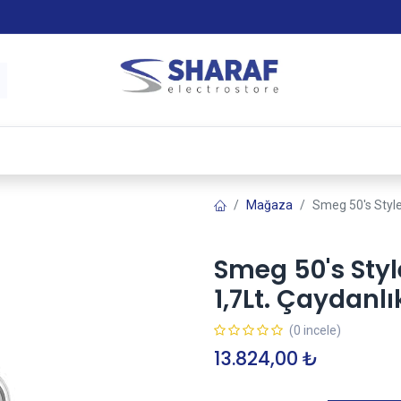
 & Satış Sonrası Hizmet
Sharaf Garanti +
Tax-Free
Mağaza
Smeg 50's Styl
Smeg 50's Sty
1,7Lt. Çaydanl
(0 incele)
13.824,00
₺