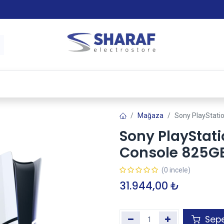
 & Satış Sonrası Hizmet
Sharaf Garanti +
Tax-Free
Mağaza
Sony PlayStatio
Sony PlayStatio
Console 825G
(0 incele)
31.944,00
₺
Sepe