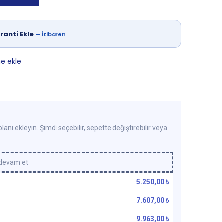
ranti Ekle
—
İtibaren
ne ekle
lanı ekleyin. Şimdi seçebilir, sepette değiştirebilir veya
 devam et
5.250,00
₺
7.607,00
₺
9.963,00
₺