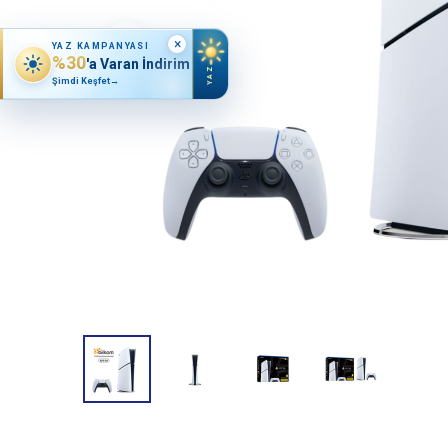
×
YAZ KAMPANYASI
%30
'a Varan İndirim
YAZ
Şimdi Keşfet
→