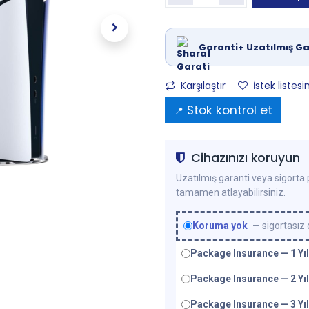
Garanti+ Uzatılmış Ga
Karşılaştır
İstek listesi
Stok kontrol et
📍
Cihazınızı koruyun
Uzatılmış garanti veya sigorta p
tamamen atlayabilirsiniz.
Koruma yok
— sigortasız
Package Insurance — 1 Yıl
Package Insurance — 2 Yıl
Package Insurance — 3 Yıl