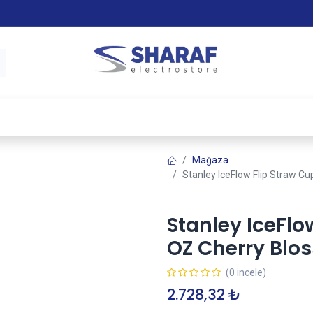
 & Satış Sonrası Hizmet
Sharaf Garanti +
Tax-Free
Mağaza
Stanley IceFlow Flip Straw C
Stanley IceFlo
OZ Cherry Blo
(0 incele)
2.728,32
₺