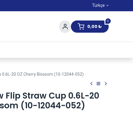
Türkçe
0
0,00
₺
Yaz Kampanıyası
up 0.6L-20 OZ Cherry Blossom (10-12044-052)
w Flip Straw Cup 0.6L-20
ssom (10-12044-052)