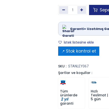
Sepe
Garanti+ Uzatılmış Ga
İstek listesine ekle
Stok kontrol et
📍
SKU :
STANLEY067
Şartlar ve koşullar :
Tüm
Hızlı
ürünlerde
Teslimat |
2 yıl
5 gün
garanti