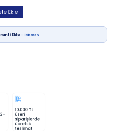
te Ekle
ranti Ekle
—
İtibaren
10.000 TL
 3-
üzeri
siparişlerde
ücretsiz
teslimat.