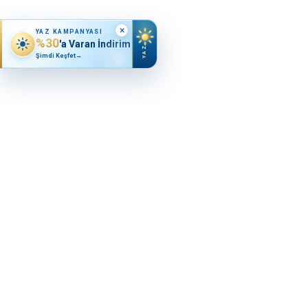
×
YAZ KAMPANYASI
%30
'a Varan İndirim
YAZ
Şimdi Keşfet
→