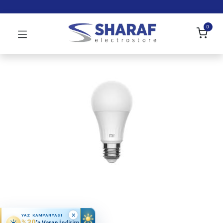
0
×
YAZ KAMPANYASI
%30
'a Varan İndirim