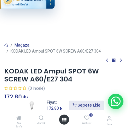
YAZ
Şimdi Keşfet
→
Mağaza
KODAK LED Ampul SPOT 6W SCREW A60/E27 304
KODAK LED Ampul SPOT 6W
SCREW A60/E27 304
(0 incele)
172,80
₺
Fiyat:
Sepete Ekle
172,80
₺
Sepete Ekle
0
Ana
Aramak
Wishlist
Hesap
Sayfa