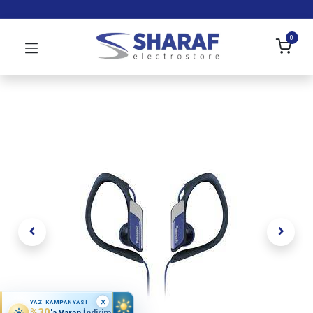
0
×
YAZ KAMPANYASI
%30
'a Varan İndirim