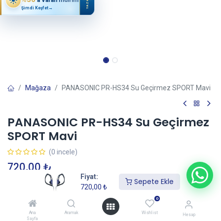
YAZ
Şimdi Keşfet
→
Mağaza
PANASONIC PR-HS34 Su Geçirmez SPORT Mavi
PANASONIC PR-HS34 Su Geçirmez
SPORT Mavi
(0 incele)
720,00
₺
Fiyat:
Sepete Ekle
720,00
₺
Sepete Ekle
0
Ana
Aramak
Wishlist
Hesap
Sayfa