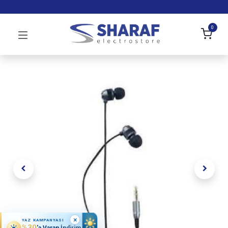
0
×
YAZ KAMPANYASI
%30
'a Varan İndirim