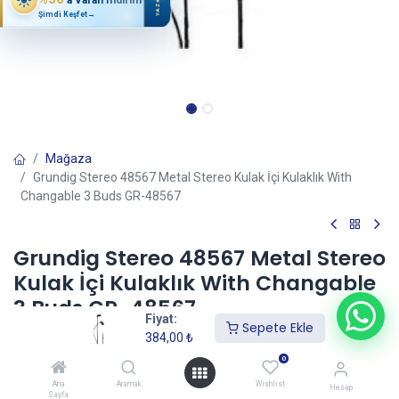
YAZ
Şimdi Keşfet
→
Mağaza
Grundig Stereo 48567 Metal Stereo Kulak İçi Kulaklık With
Changable 3 Buds GR-48567
Grundig Stereo 48567 Metal Stereo
Kulak İçi Kulaklık With Changable
3 Buds GR-48567
Fiyat:
Sepete Ekle
(0 incele)
384,00
₺
384,00
₺
0
Ana
Aramak
Wishlist
Hesap
Sayfa