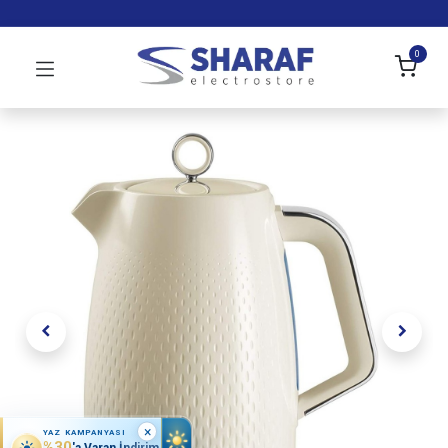
0
×
YAZ KAMPANYASI
%30
'a Varan İndirim