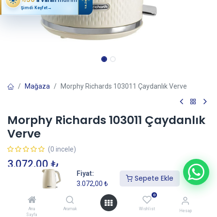
YAZ
Şimdi Keşfet
→
Mağaza
Morphy Richards 103011 Çaydanlık Verve
Morphy Richards 103011 Çaydanlık
Verve
(0 incele)
3.072,00
₺
Fiyat:
Sepete Ekle
3.072,00
₺
Sepete Ekle
0
Ana
Aramak
Wishlist
Hesap
Sayfa