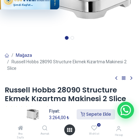
YAZ
Şimdi Keşfet
→
Mağaza
Russell Hobbs 28090 Structure Ekmek Kızartma Makinesi 2
Slice
Russell Hobbs 28090 Structure
Ekmek Kızartma Makinesi 2 Slice
(0 incele)
Fiyat:
Sepete Ekle
3.264,00
₺
3.264,00
₺
0
Ana
Aramak
Wishlist
Hesap
Sayfa