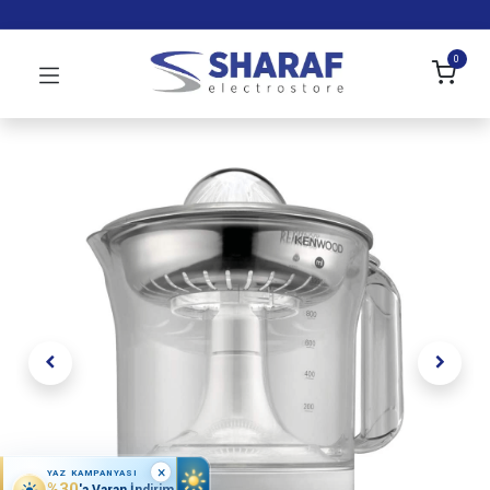
0
×
YAZ KAMPANYASI
%30
'a Varan İndirim