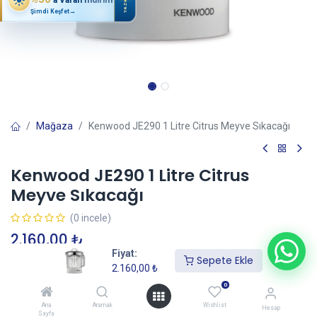
YAZ
Şimdi Keşfet
→
Mağaza
Kenwood JE290 1 Litre Citrus Meyve Sıkacağı
Kenwood JE290 1 Litre Citrus
Meyve Sıkacağı
(0 incele)
2.160,00
₺
Fiyat:
Sepete Ekle
2.160,00
₺
Sepete Ekle
0
Ana
Aramak
Wishlist
Hesap
Sayfa