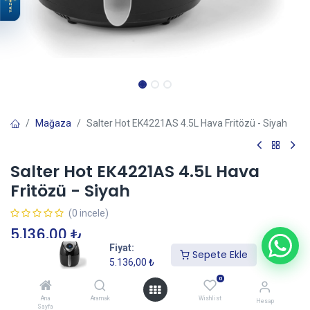
YAZ
Mağaza
Salter Hot EK4221AS 4.5L Hava Fritözü - Siyah
Salter Hot EK4221AS 4.5L Hava
Fritözü - Siyah
(0 incele)
5.136,00
₺
Fiyat:
Sepete Ekle
5.136,00
₺
Sepete Ekle
0
Ana
Aramak
Wishlist
Hesap
Sayfa