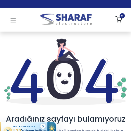
0
Aradığınız sayfayı bulamıyoruz
×
YAZ KAMPANYASI
%30
'a Varan İndirim