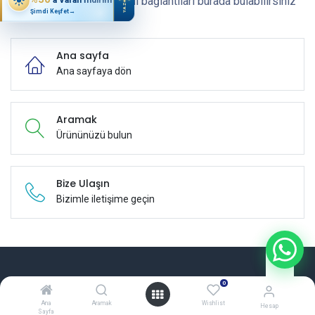
Bunun yerine bazı yararlı bağlantıları burada bulabilirsiniz
YAZ
Şimdi Keşfet
→
Ana sayfa
Ana sayfaya dön
Aramak
Ürününüzü bulun
Bize Ulaşın
Bizimle iletişime geçin
Faydalı Bağlantılar
0
Ana
Aramak
Wishlist
Hesap
Anasayfa
Sayfa