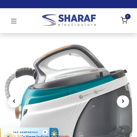
0
×
YAZ KAMPANYASI
%30
'a Varan İndirim