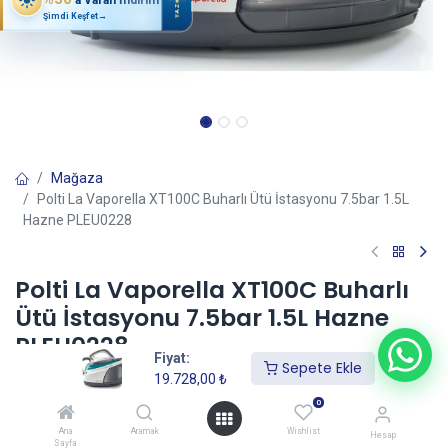
YAZ
Şimdi Keşfet
→
Mağaza
Polti La Vaporella XT100C Buharlı Ütü İstasyonu 7.5bar 1.5L
Hazne PLEU0228
Polti La Vaporella XT100C Buharlı
Ütü İstasyonu 7.5bar 1.5L Hazne
PLEU0228
Fiyat:
Sepete Ekle
(0 incele)
19.728,00
₺
19.728,00
₺
0
21.936,00
₺
Ana
Aramak
Wishlist
Hesap
Sayfa