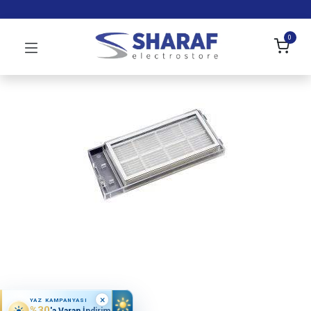
0
×
YAZ KAMPANYASI
%30
'a Varan İndirim