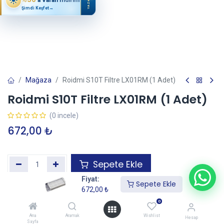
YAZ
Şimdi Keşfet
→
Mağaza
Roidmi S10T Filtre LX01RM (1 Adet)
Roidmi S10T Filtre LX01RM (1 Adet)
(0 incele)
672,00
₺
Sepete Ekle
Fiyat:
Sepete Ekle
672,00
₺
Garanti+ Uzatılmış Garanti Ekle
—
İtibaren
0
Ana
Aramak
Wishlist
Hesap
Sayfa