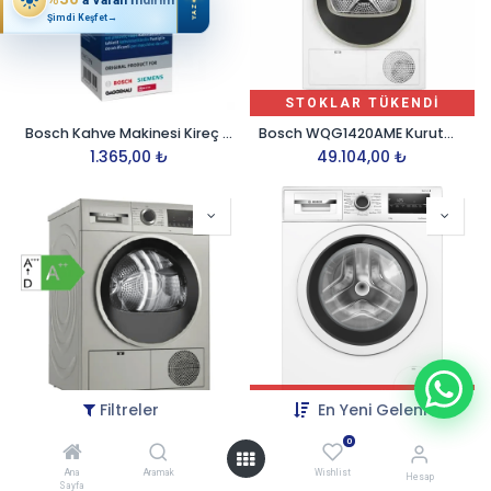
YAZ
Şimdi Keşfet
→
STOKLAR TÜKENDİ
Bosch Kahve Makinesi Kireç Arındırma Tableti
Bosch WQG1420AME Kurutma Makinesi 9kg Beyaz
1.365,00
₺
49.104,00
₺
STOKLAR TÜKENDİ
Filtreler
En Yeni Gelenler
Bosch WQG2410TTR 9 kg Çamaşır Kurutma Makinesi Gümüş
Bosch WAN24200ME Çamaşır Makinesi, 8 kg, Beyaz
0
50.304,00
₺
30.336,00
₺
Ana
Aramak
Wishlist
Hesap
Sayfa