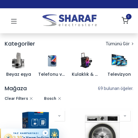
0
Kategoriler
Tümünü Gör
Beyaz eşya
Telefonu ve Aksesuarları
Kulaklık & Hoparlör
Televizyon
Mağaza
69 bulunan öğeler.
Clear Filters
Bosch
×
YAZ KAMPANYASI
%30
'a Varan İndirim