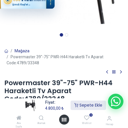
YAZ
Şimdi Keşfet
→
Mağaza
Powermaster 39"-75" PWR-H44 Haraketli Tv Aparat
Code:4789/33348
Powermaster 39"-75" PWR-H44
Haraketli Tv Aparat
Code:4789/33348
Fiyat:
Sepete Ekle
(0 incele)
4.800,00
₺
4.800,00
₺
0
Ana
Aramak
Wishlist
Hesap
Sayfa