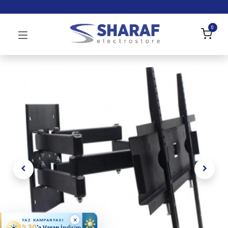
0
×
YAZ KAMPANYASI
%30
'a Varan İndirim