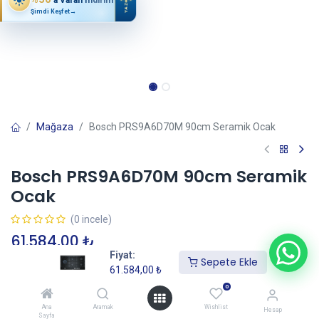
YAZ
Şimdi Keşfet
→
Mağaza
Bosch PRS9A6D70M 90cm Seramik Ocak
Bosch PRS9A6D70M 90cm Seramik
Ocak
(0 incele)
61.584,00
₺
Fiyat:
Sepete Ekle
61.584,00
₺
Sepete Ekle
0
Ana
Aramak
Wishlist
Hesap
Sayfa