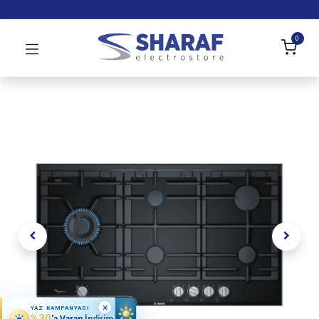
0
×
YAZ KAMPANYASI
%30
'a Varan İndirim