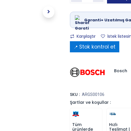
Garanti+ Uzatılmış Ga
Karşılaştır
İstek listesi
Stok kontrol et
📍
Bosch
SKU :
ARGS00106
Şartlar ve koşullar :
Tüm
Hızlı
ürünlerde
Teslimat |