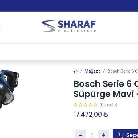
 & Satış Sonrası Hizmet
Sharaf Garanti +
Tax-Free
Mağaza
Bosch Serie 6 C
Bosch Serie 6 C
Süpürge Mavi
(0 incele)
17.472,00
₺
Sepe