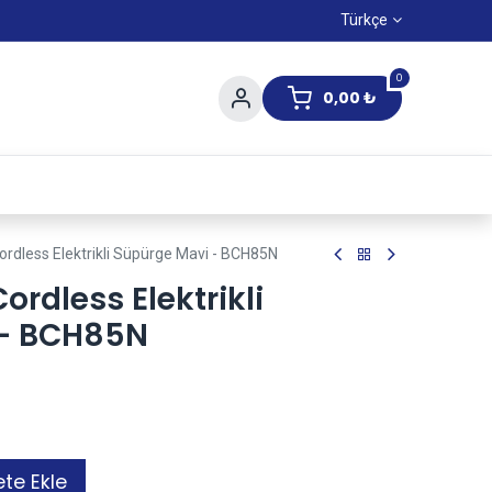
Türkçe
0
0,00
₺
Yaz Kampanıyası
ordless Elektrikli Süpürge Mavi - BCH85N
ordless Elektrikli
 - BCH85N
te Ekle