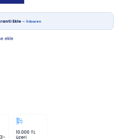
ranti Ekle
—
İtibaren
ne ekle
10.000 TL
 3-
üzeri