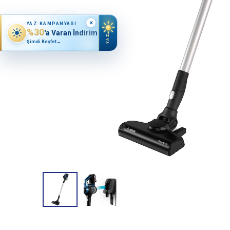
×
YAZ KAMPANYASI
%30
'a Varan İndirim
YAZ
Şimdi Keşfet
→