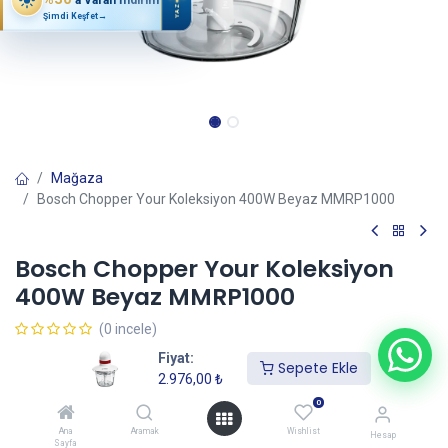
YAZ
Şimdi Keşfet
→
Mağaza
Bosch Chopper Your Koleksiyon 400W Beyaz MMRP1000
Bosch Chopper Your Koleksiyon
400W Beyaz MMRP1000
(0 incele)
2.976,00
₺
Fiyat:
Sepete Ekle
2.976,00
₺
0
Sepete Ekle
Ana
Aramak
Wishlist
Hesap
Sayfa