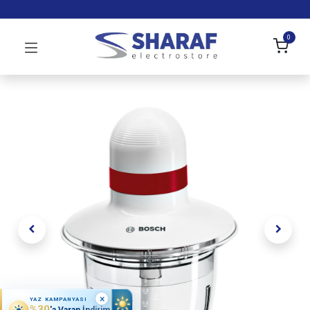
0
×
YAZ KAMPANYASI
%30
'a Varan İndirim