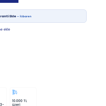
ranti Ekle
—
İtibaren
ne ekle
10.000 TL
 3-
üzeri