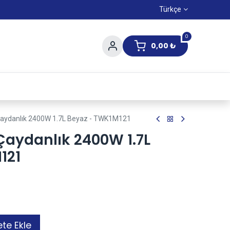
Türkçe
0
0,00
₺
Yaz Kampanıyası
aydanlık 2400W 1.7L Beyaz - TWK1M121
aydanlık 2400W 1.7L
121
te Ekle