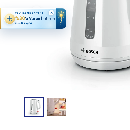
×
YAZ KAMPANYASI
%30
'a Varan İndirim
YAZ
Şimdi Keşfet
→