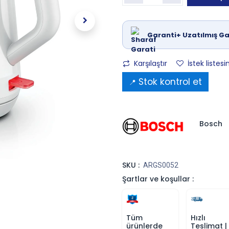
Garanti+ Uzatılmış Ga
Karşılaştır
İstek listesi
Stok kontrol et
📍
Bosch
SKU :
ARGS0052
Şartlar ve koşullar :
Tüm
Hızlı
ürünlerde
Teslimat |