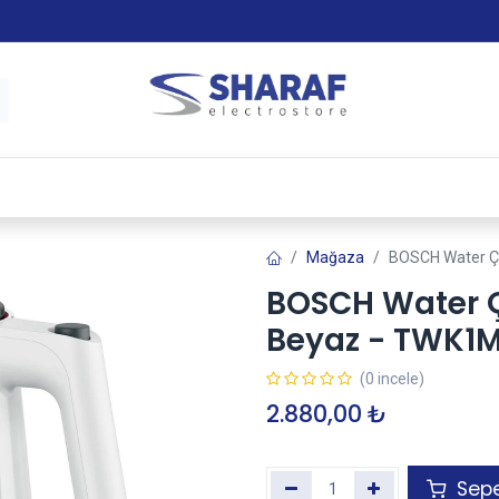
 & Satış Sonrası Hizmet
Sharaf Garanti +
Tax-Free
Mağaza
BOSCH Water Ç
BOSCH Water Ç
Beyaz - TWK1M
(0 incele)
2.880,00
₺
Sepe