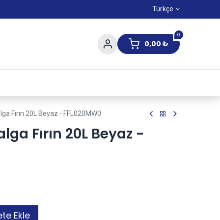
Türkçe
0
0,00
₺
Yaz Kampanıyası
ga Fırın 20L Beyaz - FFL020MW0
ga Fırın 20L Beyaz -
te Ekle