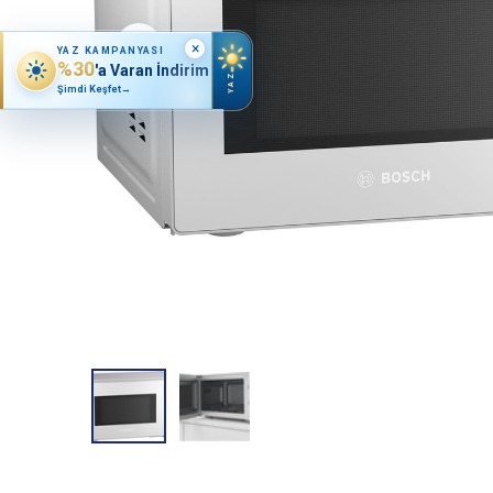
×
YAZ KAMPANYASI
%30
'a Varan İndirim
YAZ
Şimdi Keşfet
→