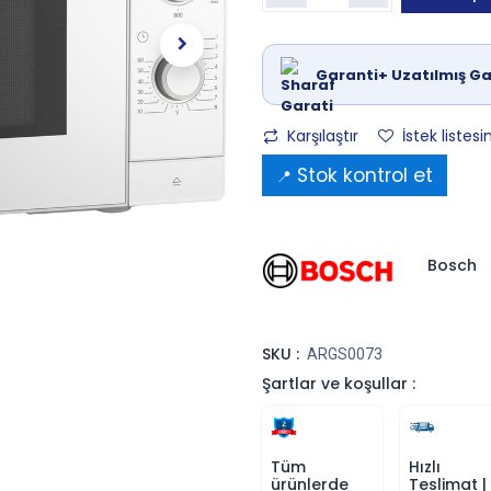
Garanti+ Uzatılmış Ga
Karşılaştır
İstek listesi
Stok kontrol et
📍
Bosch
SKU :
ARGS0073
Şartlar ve koşullar :
Tüm
Hızlı
ürünlerde
Teslimat |