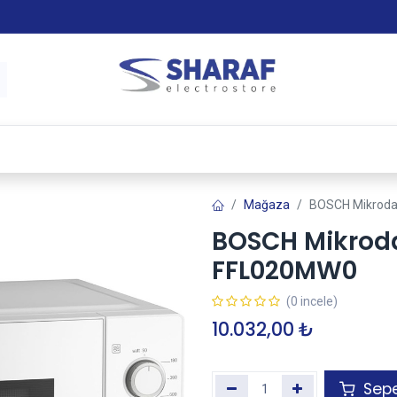
 & Satış Sonrası Hizmet
Sharaf Garanti +
Tax-Free
Mağaza
BOSCH Mikrodal
BOSCH Mikrodal
FFL020MW0
(0 incele)
10.032,00
₺
Sepe