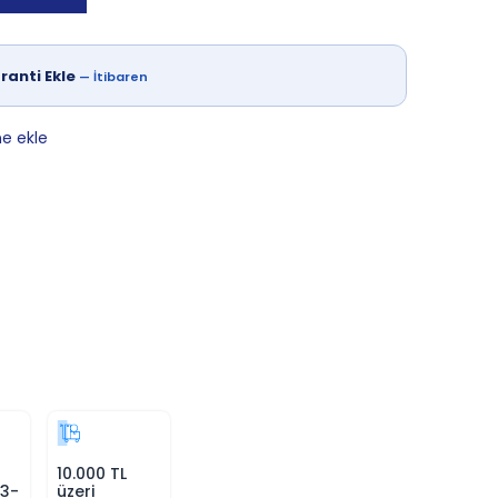
ranti Ekle
—
İtibaren
ne ekle
10.000 TL
 3-
üzeri