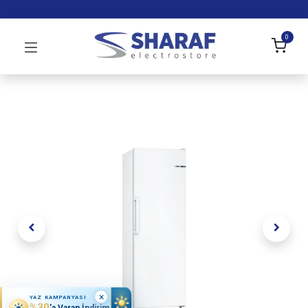
0
×
YAZ KAMPANYASI
%30
'a Varan İndirim