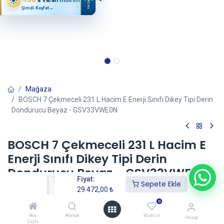
YAZ
Şimdi Keşfet
→
Mağaza
BOSCH 7 Çekmeceli 231 L Hacim E Enerji Sınıfı Dikey Tipi Derin
Dondurucu Beyaz - GSV33VWE0N
BOSCH 7 Çekmeceli 231 L Hacim E
Enerji Sınıfı Dikey Tipi Derin
Dondurucu Beyaz - GSV33VWE0N
Fiyat:
Sepete Ekle
(0 incele)
29.472,00
₺
29.472,00
₺
0
Ana
Aramak
Wishlist
Hesap
Sayfa