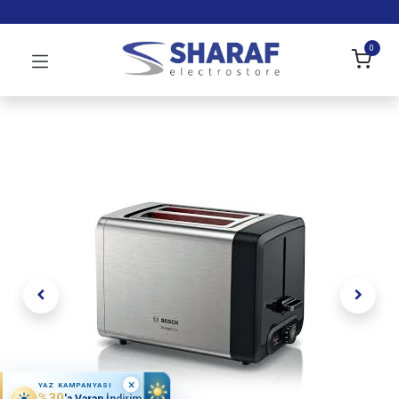
0
×
YAZ KAMPANYASI
%30
'a Varan İndirim