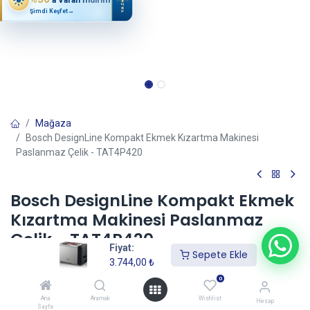
YAZ
Şimdi Keşfet
→
Mağaza
Bosch DesignLine Kompakt Ekmek Kızartma Makinesi
Paslanmaz Çelik - TAT4P420
Bosch DesignLine Kompakt Ekmek
Kızartma Makinesi Paslanmaz
Çelik - TAT4P420
Fiyat:
Sepete Ekle
(0 incele)
3.744,00
₺
3.744,00
₺
0
Ana
Aramak
Wishlist
Hesap
Sayfa