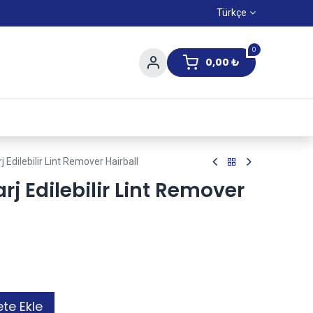
Türkçe
0
0,00
₺
Yaz Kampanıyası
Edilebilir Lint Remover Hairball
j Edilebilir Lint Remover
te Ekle