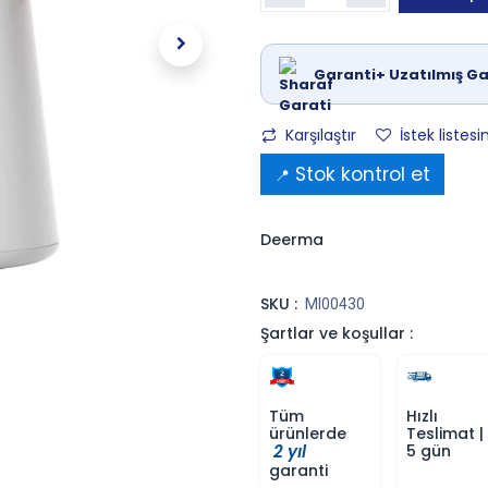
Garanti+ Uzatılmış Ga
Karşılaştır
İstek listesi
Stok kontrol et
📍
Deerma
SKU :
MI00430
Şartlar ve koşullar :
Tüm
Hızlı
ürünlerde
Teslimat |
2 yıl
5 gün
garanti