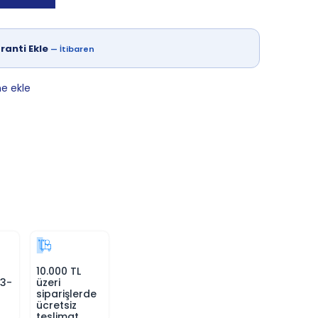
ranti Ekle
—
İtibaren
ne ekle
10.000 TL
 3-
üzeri
siparişlerde
ücretsiz
teslimat.