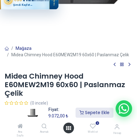
YAZ
Şimdi Keşfet
→
Mağaza
Midea Chimney Hood E60MEW2M19 60x60 | Paslanmaz Çelik
Midea Chimney Hood
E60MEW2M19 60x60 | Paslanmaz
Çelik
(0 incele)
Fiyat:
9.072,00
₺
Sepete Ekle
9.072,00
₺
0
Sepete Ekle
Ana
Aramak
Wishlist
Hesap
Sayfa