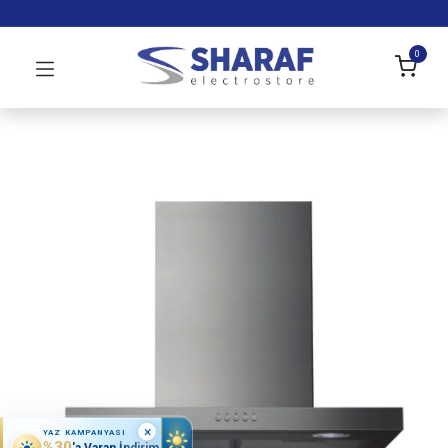
0
×
YAZ KAMPANYASI
%30
'a Varan İndirim